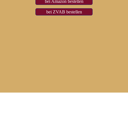
bei Amazon bestellen
bei ZVAB bestellen
Herrad Schenk
(freie
Schriftstellerin)
Im Dürrenberg 7
D-79292 Pfaffenweiler
Telefon: +49 7664 6899